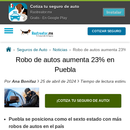
Cotiza tu seguro de auto
Instalar
Rastreator.mx
Gratis - En Google Play
COTIZAR SEGURO
›
Seguros de Auto
›
Noticias
›
Robo de autos aumenta 23% e
Robo de autos aumenta 23% en
Puebla
›
›
Por
Ana Bonifaz
25 de abril de 2024
Tiempo de lectura estimad
¡COTIZA TU SEGURO DE AUTO!
Puebla se posiciona como el sexto estado con más
robos de autos en el país