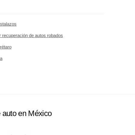
istalazos
r recuperación de autos robados
rétaro
ía
e auto en México