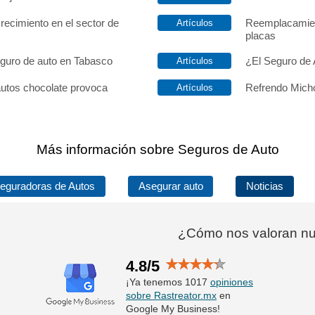
recimiento en el sector de
Reemplacamien
placas
eguro de auto en Tabasco
¿El Seguro de 
autos chocolate provoca
Refrendo Micho
Más información sobre Seguros de Auto
eguradoras de Autos
Asegurar auto
Noticias
¿Cómo nos valoran nue
4.8/5
¡Ya tenemos 1017
opiniones
sobre Rastreator.mx
en
Google My Business!