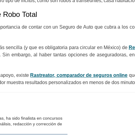
o tipo de ilícitos, como son robos a transeúntes, casa habitació
e Robo Total
portancia de contar con un Seguro de Auto que cubra a los cond
s sencilla (y que es obligatoria para circular en México) de
Re
l. Sin embargo, al haber tantas opciones de aseguradoras, e
n apoyo, existe
Rastreator, comparador de seguros online
que
dor muestra resultados personalizados en menos de dos minutos,
s, ha sido finalista en concursos
álisis, redacción y corrección de