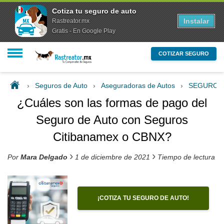
Cotiza tu seguro de auto
Instalar
Rastreator.mx
Gratis - En Google Play
COTIZAR SEGURO
›
Seguros de Auto
›
Aseguradoras de Autos
›
SEGUROS
¿Cuáles son las formas de pago del
Seguro de Auto con Seguros
Citibanamex o CBNX?
›
›
Por
Mara Delgado
1 de diciembre de 2021
Tiempo de lectura e
¡COTIZA TU SEGURO DE AUTO!