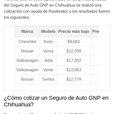
del Seguro de Auto GNP en Chihuahua se realizó una
cotización con ayuda de Rastreator, y los resultados fueron
los siguientes:
Marca
Modelo
Precio más bajo
Precio más 
Chevrolet
Aveo
$9,663
$11,13
Nissan
Versa
$12,358
$14,50
Volkswagen
Jetta
$17,352
$20,62
Volkswagen
Vento
$12,863
$15,05
Nissan
Sentra
$12,779
$15,02
¿Cómo cotizar un Seguro de Auto GNP en
Chihuahua?