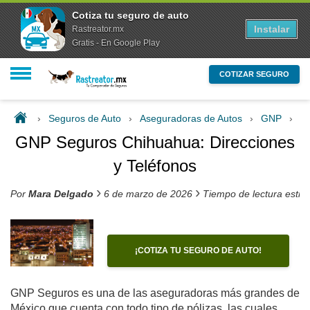
Cotiza tu seguro de auto
Instalar
Rastreator.mx
Gratis - En Google Play
COTIZAR SEGURO
›
Seguros de Auto
›
Aseguradoras de Autos
›
GNP
›
GN
GNP Seguros Chihuahua: Direcciones
y Teléfonos
›
›
Por
Mara Delgado
6 de marzo de 2026
Tiempo de lectura esti
¡COTIZA TU SEGURO DE AUTO!
GNP Seguros es una de las aseguradoras más grandes de
México que cuenta con todo tipo de pólizas, las cuales