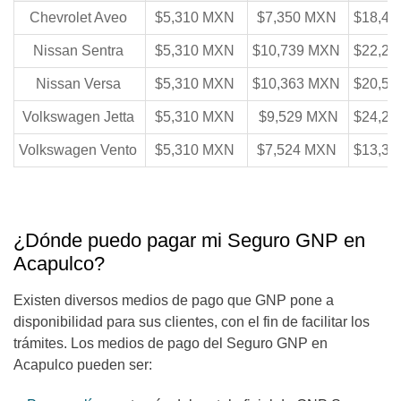
Chevrolet Aveo
$5,310 MXN
$7,350 MXN
$18,4
Nissan Sentra
$5,310 MXN
$10,739 MXN
$22,2
Nissan Versa
$5,310 MXN
$10,363 MXN
$20,5
Volkswagen Jetta
$5,310 MXN
$9,529 MXN
$24,2
Volkswagen Vento
$5,310 MXN
$7,524 MXN
$13,3
¿Dónde puedo pagar mi Seguro GNP en
Acapulco?
Existen diversos medios de pago que GNP pone a
disponibilidad para sus clientes, con el fin de facilitar los
trámites. Los medios de pago del Seguro GNP en
Acapulco pueden ser: