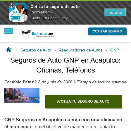
Cotiza tu seguro de auto
Instalar
Rastreator.mx
Gratis - En Google Play
COTIZAR SEGURO
›
Seguros de Auto
›
Aseguradoras de Autos
›
GNP
›
Se
Seguros de Auto GNP en Acapulco:
Oficinas, Teléfonos
›
›
Por
Majo Pérez
8 de junio de 2026
Tiempo de lectura estimado:
¡COTIZA TU SEGURO DE AUTO!
GNP Seguros en Acapulco cuenta con una oficina en
el municipio
con el objetivo de mantener un contacto