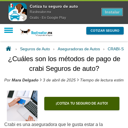
Cotiza tu seguro de auto
Instalar
Rastreator.mx
Gratis - En Google Play
COTIZAR SEGURO
›
Seguros de Auto
›
Aseguradoras de Autos
›
CRABI-S
¿Cuáles son los métodos de pago de
crabi Seguros de auto?
›
›
Por
Mara Delgado
3 de abril de 2025
Tiempo de lectura estima
¡COTIZA TU SEGURO DE AUTO!
Crabi es una aseguradora que le gusta estar a la