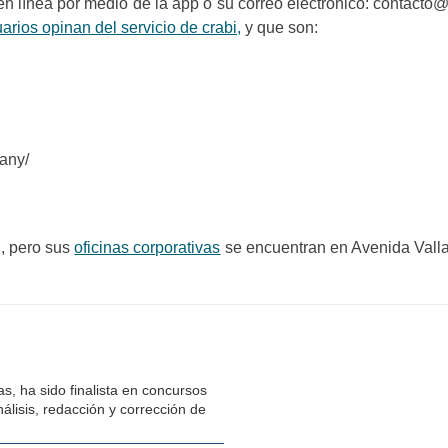
n línea por medio de la app o su correo electrónico:
contacto@
arios opinan del servicio de crabi,
y que son:
any/
l, pero sus
oficinas corporativas
se encuentran en Avenida Valla
s, ha sido finalista en concursos
álisis, redacción y corrección de