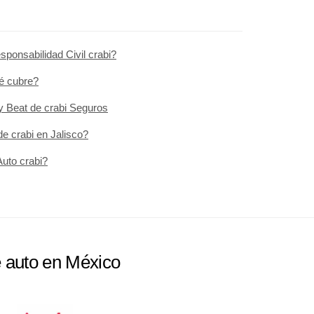
ponsabilidad Civil crabi?
é cubre?
 y Beat de crabi Seguros
de crabi en Jalisco?
uto crabi?
e auto en México