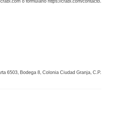
crabi.com
o formulario https://crabi.com/contacto.
rta 6503, Bodega 8, Colonia Ciudad Granja, C.P.