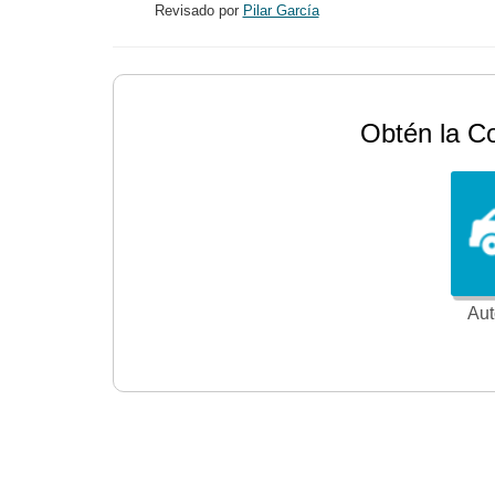
Revisado por
Pilar García
Obtén la C
Aut