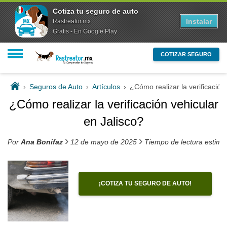
Cotiza tu seguro de auto
Instalar
Rastreator.mx
Gratis - En Google Play
COTIZAR SEGURO
›
Seguros de Auto
›
Artículos
›
¿Cómo realizar la verificación
¿Cómo realizar la verificación vehicular
en Jalisco?
›
›
Por
Ana Bonifaz
12 de mayo de 2025
Tiempo de lectura estim
¡COTIZA TU SEGURO DE AUTO!