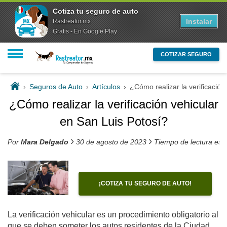
Cotiza tu seguro de auto
Instalar
Rastreator.mx
Gratis - En Google Play
COTIZAR SEGURO
›
Seguros de Auto
›
Artículos
›
¿Cómo realizar la verificación
¿Cómo realizar la verificación vehicular
en San Luis Potosí?
›
›
Por
Mara Delgado
30 de agosto de 2023
Tiempo de lectura est
¡COTIZA TU SEGURO DE AUTO!
La verificación vehicular es un procedimiento obligatorio al
que se deben someter los autos residentes de la Ciudad