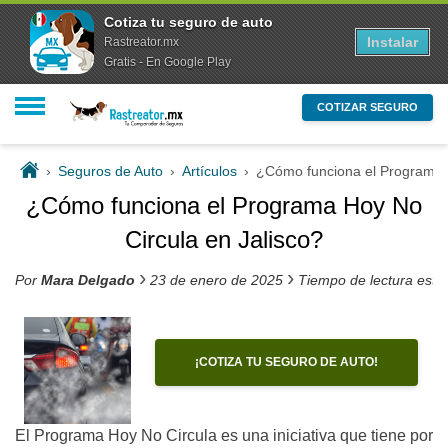
Cotiza tu seguro de auto
Instalar
Rastreator.mx
Gratis - En Google Play
COTIZAR SEGURO
›
Seguros de Auto
›
Artículos
›
¿Cómo funciona el Programa H
¿Cómo funciona el Programa Hoy No
Circula en Jalisco?
›
›
Por
Mara Delgado
23 de enero de 2025
Tiempo de lectura esti
¡COTIZA TU SEGURO DE AUTO!
El Programa Hoy No Circula es una iniciativa que tiene por