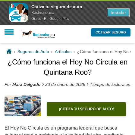
Cotiza tu seguro de auto
Instalar
Rastreator.mx
Gratis - En Google Play
COTIZAR SEGURO
›
Seguros de Auto
›
Artículos
›
¿Cómo funciona el Hoy No Ci
¿Cómo funciona el Hoy No Circula en
Quintana Roo?
›
›
Por
Mara Delgado
23 de enero de 2025
Tiempo de lectura esti
¡COTIZA TU SEGURO DE AUTO!
El Hoy No Circula es un programa federal que busca