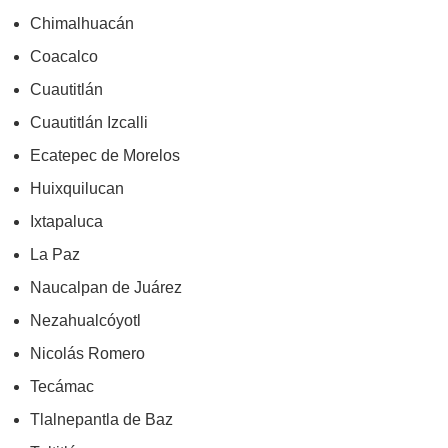
Chimalhuacán
Coacalco
Cuautitlán
Cuautitlán Izcalli
Ecatepec de Morelos
Huixquilucan
Ixtapaluca
La Paz
Naucalpan de Juárez
Nezahualcóyotl
Nicolás Romero
Tecámac
Tlalnepantla de Baz