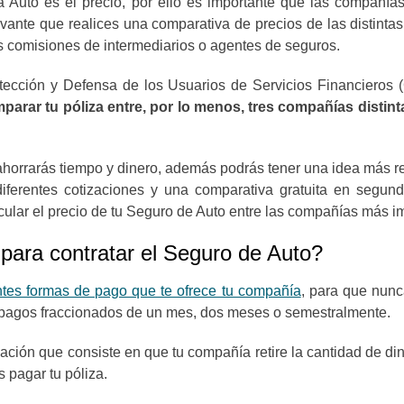
a Auto
es el precio, por ello es importante que las compañías
ante que realices una comparativa de precios de las distintas
s comisiones de intermediarios o agentes de seguros.
ección y Defensa de los Usuarios de Servicios Financieros (C
parar tu póliza entre, por lo menos, tres compañías distin
a ahorrarás tiempo y dinero, además podrás tener una idea más r
iferentes cotizaciones y una comparativa gratuita en segu
cular el precio de tu Seguro de Auto entre las compañías más i
 para contratar el Seguro de Auto?
ntes formas de pago que te ofrece tu compañía
, para que nunc
n pagos fraccionados de un mes, dos meses o semestralmente.
iación que consiste en que tu compañía retire la cantidad de d
 pagar tu póliza.