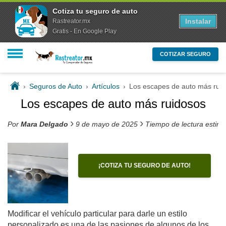
Cotiza tu seguro de auto
Instalar
Rastreator.mx
Gratis - En Google Play
COTIZAR SEGURO
›
Seguros de Auto
›
Artículos
›
Los escapes de auto más rui
Los escapes de auto más ruidosos
›
›
Por
Mara Delgado
9 de mayo de 2025
Tiempo de lectura estim
¡COTIZA TU SEGURO DE AUTO!
Modificar el vehículo particular para darle un estilo
personalizado es una de las pasiones de algunos de los