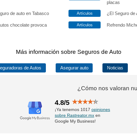
placas
eguro de auto en Tabasco
¿El Seguro de 
autos chocolate provoca
Refrendo Micho
Más información sobre Seguros de Auto
eguradoras de Autos
Asegurar auto
Noticias
¿Cómo nos valoran nue
4.8/5
¡Ya tenemos 1017
opiniones
sobre Rastreator.mx
en
Google My Business!