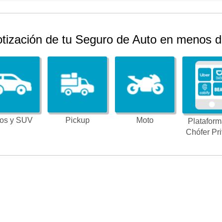
otización de tu Seguro de Auto en menos d
os y SUV
Pickup
Moto
Plataform
Chófer Pr