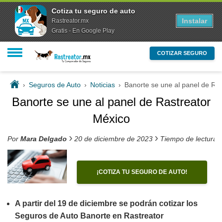
Cotiza tu seguro de auto
Instalar
Rastreator.mx
Gratis - En Google Play
COTIZAR SEGURO
›
Seguros de Auto
›
Noticias
›
Banorte se une al panel de Ra
Banorte se une al panel de Rastreator
México
›
›
Por
Mara Delgado
20 de diciembre de 2023
Tiempo de lectura 
¡COTIZA TU SEGURO DE AUTO!
A partir del 19 de diciembre se podrán cotizar los
Seguros de Auto Banorte en Rastreator