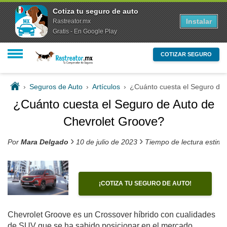
Cotiza tu seguro de auto
Instalar
Rastreator.mx
Gratis - En Google Play
COTIZAR SEGURO
›
Seguros de Auto
›
Artículos
›
¿Cuánto cuesta el Seguro de 
¿Cuánto cuesta el Seguro de Auto de
Chevrolet Groove?
›
›
Por
Mara Delgado
10 de julio de 2023
Tiempo de lectura estim
¡COTIZA TU SEGURO DE AUTO!
Chevrolet Groove es un Crossover híbrido con cualidades
de SUV que se ha sabido posicionar en el mercado