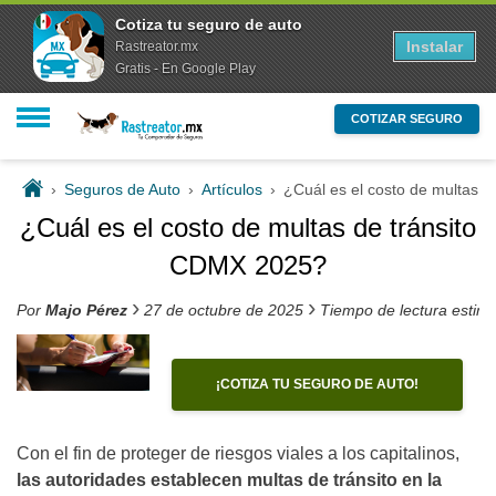
Cotiza tu seguro de auto
Instalar
Rastreator.mx
Gratis - En Google Play
COTIZAR SEGURO
›
Seguros de Auto
›
Artículos
›
¿Cuál es el costo de multas 
¿Cuál es el costo de multas de tránsito
CDMX 2025?
›
›
Por
Majo Pérez
27 de octubre de 2025
Tiempo de lectura estim
¡COTIZA TU SEGURO DE AUTO!
Con el fin de proteger de riesgos viales a los capitalinos,
las autoridades establecen multas de tránsito en la