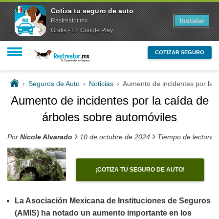
Cotiza tu seguro de auto
Instalar
Rastreator.mx
Gratis - En Google Play
COTIZAR SEGURO
›
Seguros de Auto
›
Noticias
›
Aumento de incidentes por la 
Aumento de incidentes por la caída de
árboles sobre automóviles
›
›
Por
Nicole Alvarado
10 de octubre de 2024
Tiempo de lectura 
¡COTIZA TU SEGURO DE AUTO!
La Asociación Mexicana de Instituciones de Seguros
(AMIS) ha notado un aumento importante en los