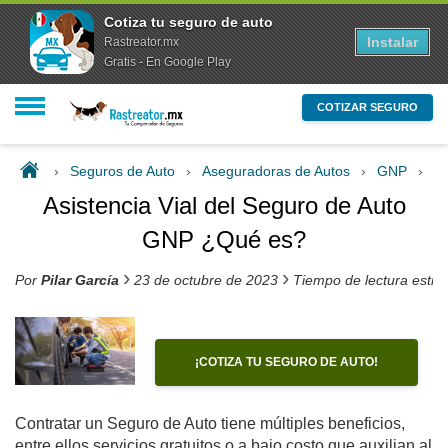
Cotiza tu seguro de auto
Instalar
Rastreator.mx
Gratis - En Google Play
COTIZAR SEGURO
›
Seguros de Auto
›
Aseguradoras de Autos
›
GNP
›
As
Asistencia Vial del Seguro de Auto
GNP ¿Qué es?
›
›
Por
Pilar García
23 de octubre de 2023
Tiempo de lectura esti
¡COTIZA TU SEGURO DE AUTO!
Contratar un Seguro de Auto tiene múltiples beneficios,
entre ellos servicios gratuitos o a bajo costo que auxilian al