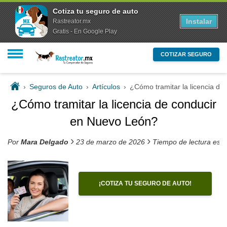
Cotiza tu seguro de auto
Instalar
Rastreator.mx
Gratis - En Google Play
COTIZAR SEGURO
›
Seguros de Auto
›
Artículos
›
¿Cómo tramitar la licencia d
¿Cómo tramitar la licencia de conducir
en Nuevo León?
›
›
Por
Mara Delgado
23 de marzo de 2026
Tiempo de lectura est
¡COTIZA TU SEGURO DE AUTO!