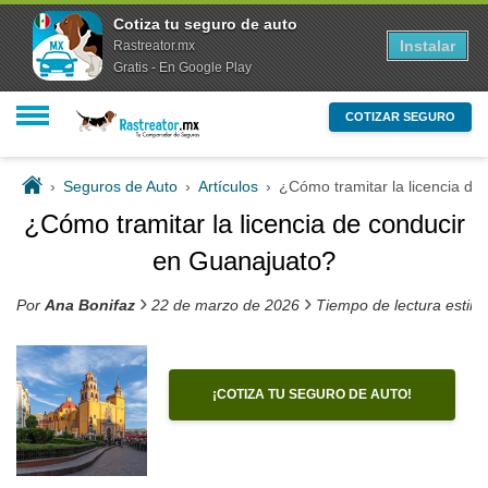
Cotiza tu seguro de auto
Instalar
Rastreator.mx
Gratis - En Google Play
COTIZAR SEGURO
›
Seguros de Auto
›
Artículos
›
¿Cómo tramitar la licencia de
¿Cómo tramitar la licencia de conducir
en Guanajuato?
›
›
Por
Ana Bonifaz
22 de marzo de 2026
Tiempo de lectura estim
¡COTIZA TU SEGURO DE AUTO!