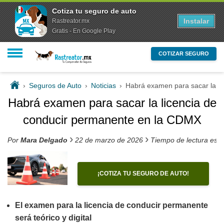
Cotiza tu seguro de auto
Instalar
Rastreator.mx
Gratis - En Google Play
COTIZAR SEGURO
›
Seguros de Auto
›
Noticias
›
Habrá examen para sacar la l
Habrá examen para sacar la licencia de
conducir permanente en la CDMX
›
›
Por
Mara Delgado
22 de marzo de 2026
Tiempo de lectura est
¡COTIZA TU SEGURO DE AUTO!
El examen para la licencia de conducir permanente
será teórico y digital