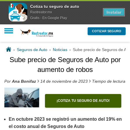
Cotiza tu seguro de auto
Instalar
Rastreator.mx
Gratis - En Google Play
COTIZAR SEGURO
›
Seguros de Auto
›
Noticias
›
Sube precio de Seguros de Au
Sube precio de Seguros de Auto por
aumento de robos
›
›
Por
Ana Bonifaz
14 de noviembre de 2023
Tiempo de lectura e
¡COTIZA TU SEGURO DE AUTO!
En octubre 2023 se registró un aumento del 19% en
el costo anual de Seguros de Auto