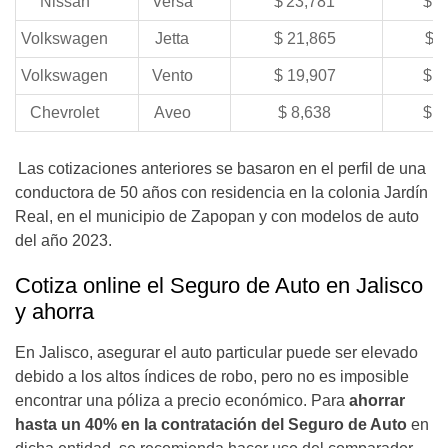
Nissan
Versa
$ 23,781
$ 2
Volkswagen
Jetta
$ 21,865
$2
Volkswagen
Vento
$ 19,907
$ 2
Chevrolet
Aveo
$ 8,638
$ 2
Las cotizaciones anteriores se basaron en el perfil de una
conductora de 50 años con residencia en la colonia Jardín
Real, en el municipio de Zapopan y con modelos de auto
del año 2023.
Cotiza online el Seguro de Auto en Jalisco
y ahorra
En Jalisco, asegurar el auto particular puede ser elevado
debido a los altos índices de robo, pero no es imposible
encontrar una póliza a precio económico. Para
ahorrar
hasta un 40% en la contratación del Seguro de Auto
en