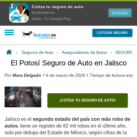
Cotiza tu seguro de auto
Instalar
Rastreator.mx
Gratis - En Google Play
COTIZAR SEGURO
›
Seguros de Auto
›
Aseguradoras de Autos
›
SEGUROS
El Potosí Seguro de Auto en Jalisco
›
›
Por
Mara Delgado
6 de marzo de 2026
Tiempo de lectura esti
¡COTIZA TU SEGURO DE AUTO!
Jalisco es el
segundo estado del país con más robo de
autos
, tiene un registro de 82 mil robos en el último año,
solo por debajo del Estado de México, según cifras de la