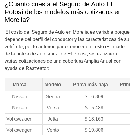
¿Cuánto cuesta el Seguro de Auto El
Potosí de los modelos más cotizados en
Morelia?
El costo del Seguro de Auto en Morelia es variable porque
depende del perfil del conductor y las características de su
vehículo, por lo anterior, para conocer un costo estimado
de la póliza de auto anual de El Potosí, se realizaron
varias cotizaciones de una cobertura Amplia Anual con
ayuda de Rastreator:
Marca
Modelo
Prima más baja
Prima
Nissan
Sentra
$ 1
6,809
$
Nissan
Versa
$ 1
5,488
$
Volkswagen
Jetta
$ 1
8,163
$
Volkswagen
Vento
$ 1
9,806
$