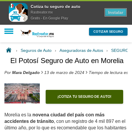
Cotiza tu seguro de auto
Instalar
Rastreator.mx
Gratis - En Google Play
COTIZAR SEGURO
›
Seguros de Auto
›
Aseguradoras de Autos
›
SEGUROS
El Potosí Seguro de Auto en Morelia
›
›
Por
Mara Delgado
13 de marzo de 2024
Tiempo de lectura est
¡COTIZA TU SEGURO DE AUTO!
Morelia es la
novena ciudad del país con más
accidentes de tránsito
, con un registro de 4 mil 897 en el
último año, por lo que es recomendable que los habitantes