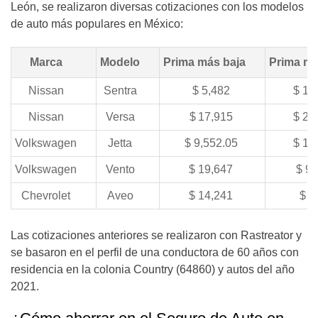
León, se realizaron diversas cotizaciones con los modelos
de auto más populares en México:
Marca
Modelo
Prima más baja
Prima m
Nissan
Sentra
$ 5,482
$ 14
Nissan
Versa
$
17,915
$
25
Volkswagen
Jetta
$
9,552.05
$
16
Volkswagen
Vento
$
19,647
$ 9,
Chevrolet
Aveo
$
14,241
$
8
Las cotizaciones anteriores se realizaron con Rastreator y
se basaron en el perfil de una conductora de 60 años con
residencia en la colonia Country (64860) y autos del año
2021.