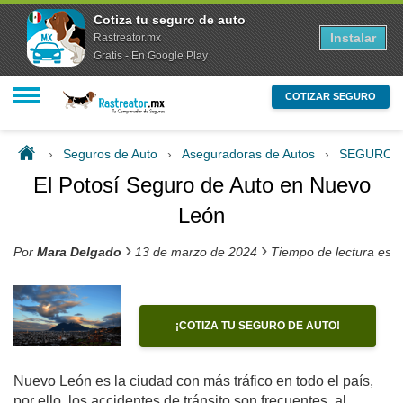
Cotiza tu seguro de auto
Instalar
Rastreator.mx
Gratis - En Google Play
COTIZAR SEGURO
›
Seguros de Auto
›
Aseguradoras de Autos
›
SEGUROS
El Potosí Seguro de Auto en Nuevo
León
›
›
Por
Mara Delgado
13 de marzo de 2024
Tiempo de lectura est
¡COTIZA TU SEGURO DE AUTO!
Nuevo León es la ciudad con más tráfico en todo el país,
por ello, los accidentes de tránsito son frecuentes, al