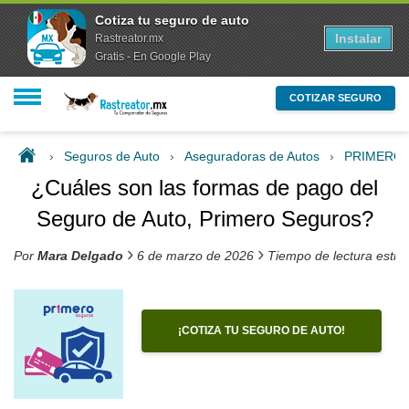
Cotiza tu seguro de auto
Instalar
Rastreator.mx
Gratis - En Google Play
COTIZAR SEGURO
›
Seguros de Auto
›
Aseguradoras de Autos
›
PRIMERO
¿Cuáles son las formas de pago del
Seguro de Auto, Primero Seguros?
›
›
Por
Mara Delgado
6 de marzo de 2026
Tiempo de lectura esti
¡COTIZA TU SEGURO DE AUTO!