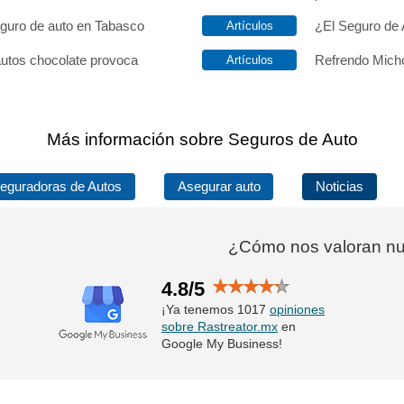
eguro de auto en Tabasco
¿El Seguro de 
autos chocolate provoca
Refrendo Micho
Más información sobre Seguros de Auto
eguradoras de Autos
Asegurar auto
Noticias
¿Cómo nos valoran nue
4.8/5
¡Ya tenemos 1017
opiniones
sobre Rastreator.mx
en
Google My Business!