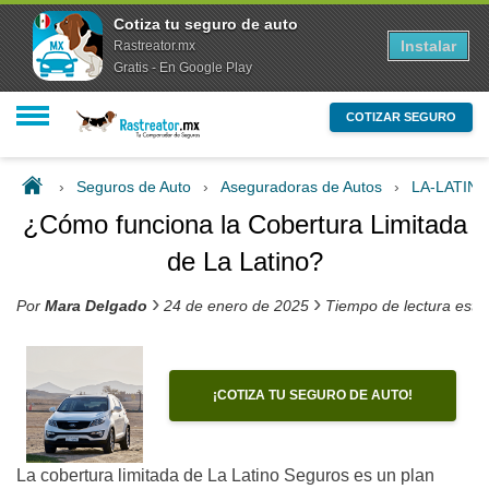
Cotiza tu seguro de auto
Instalar
Rastreator.mx
Gratis - En Google Play
COTIZAR SEGURO
›
Seguros de Auto
›
Aseguradoras de Autos
›
LA-LATIN
¿Cómo funciona la Cobertura Limitada
de La Latino?
›
›
Por
Mara Delgado
24 de enero de 2025
Tiempo de lectura esti
¡COTIZA TU SEGURO DE AUTO!
La cobertura limitada de La Latino Seguros es un plan