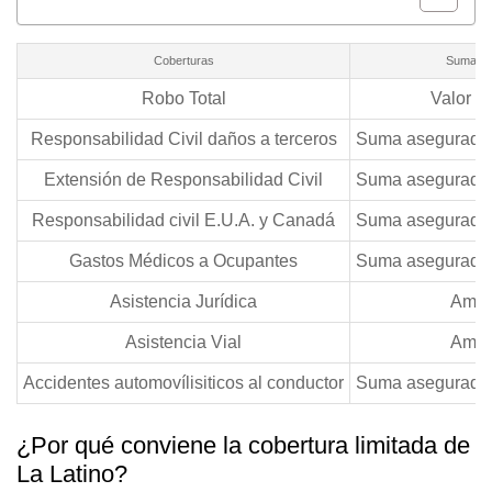
Coberturas
Suma as
Robo Total
Valor c
Responsabilidad Civil daños a terceros
Suma asegurada 
Extensión de Responsabilidad Civil
Suma asegurada 
Responsabilidad civil E.U.A. y Canadá
Suma asegurada 
Gastos Médicos a Ocupantes
Suma asegurada 
Asistencia Jurídica
Ampa
Asistencia Vial
Ampa
Accidentes automovílisiticos al conductor
Suma asegurada 
¿Por qué conviene la cobertura limitada de
La Latino?