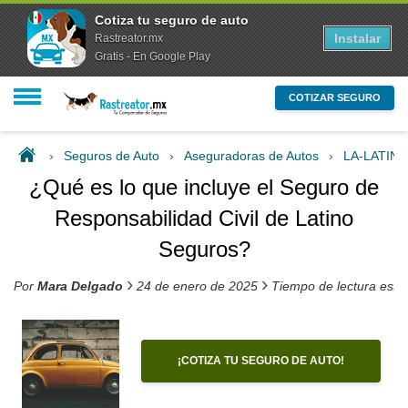
Cotiza tu seguro de auto
Instalar
Rastreator.mx
Gratis - En Google Play
COTIZAR SEGURO
›
Seguros de Auto
›
Aseguradoras de Autos
›
LA-LATIN
¿Qué es lo que incluye el Seguro de
Responsabilidad Civil de Latino
Seguros?
›
›
Por
Mara Delgado
24 de enero de 2025
Tiempo de lectura esti
¡COTIZA TU SEGURO DE AUTO!