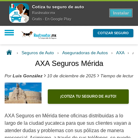
Cotiza tu seguro de auto
Instalar
Rastreator.mx
Gratis - En Google Play
COTIZAR SEGURO
›
Seguros de Auto
›
Aseguradoras de Autos
›
AXA
›
AX
AXA Seguros Mérida
›
›
Por
Luis González
10 de diciembre de 2025
Tiempo de lectura 
¡COTIZA TU SEGURO DE AUTO!
AXA Seguros en Mérida tiene oficinas distribuidas a lo
largo de la ciudad yucateca para que sus clientes vayan a
atender dudas y problemas con sus pólizas de manera
presencial. Asimismo, a través de sus teléfonos, se puede