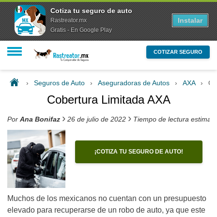
Cotiza tu seguro de auto
Instalar
Rastreator.mx
Gratis - En Google Play
COTIZAR SEGURO
›
Seguros de Auto
›
Aseguradoras de Autos
›
AXA
›
Co
Cobertura Limitada AXA
›
›
Por
Ana Bonifaz
26 de julio de 2022
Tiempo de lectura estimad
¡COTIZA TU SEGURO DE AUTO!
Muchos de los mexicanos no cuentan con un presupuesto
elevado para recuperarse de un robo de auto, ya que este