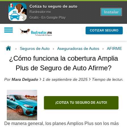
Cotiza tu seguro de auto
Instalar
Rastreator.mx
Gratis - En Google Play
COTIZAR SEGURO
›
Seguros de Auto
›
Aseguradoras de Autos
›
AFIRME
›
¿Cómo funciona la cobertura Amplia
Plus de Seguro de Auto Afirme?
›
›
Por
Mara Delgado
1 de septiembre de 2025
Tiempo de lectura 
¡COTIZA TU SEGURO DE AUTO!
De manera general, los planes Amplios Plus son los más