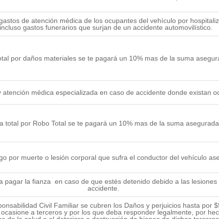
gastos de atención médica de los ocupantes del vehículo por hospitali
incluso gastos funerarios que surjan de un accidente automovilístico.
total por daños materiales se te pagará un 10% mas de la suma asegur
y atención médica especializada en caso de accidente donde existan o
da total por Robo Total se te pagará un 10% mas de la suma asegurada 
go por muerte o lesión corporal que sufra el conductor del vehículo as
a pagar la fianza en caso de que estés detenido debido a las lesione
accidente.
onsabilidad Civil Familiar se cubren los Daños y perjuicios hasta por 
 ocasione a terceros y por los que deba responder legalmente, por he
de la salud o el deterioro o destrucción de bienes de dichos terceros,