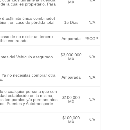
MX
e la cual es propietario. Para
5 días(límite único combinado)
bien, en caso de pérdida total
15 Días
N/A
 caso de no existir un tercero
Amparada
*SCGP
ible contratado.
$3,000,000
antes del Vehículo asegurado
N/A
MX
. Ya no necesitas comprar otra
Amparada
N/A
á.
rado o cualquier persona que con
idad establecido en la misma,
$100,000
des temporales y/o permanentes
N/A
MX
inos, Puentes y Autotransporte
$100,000
N/A
MX