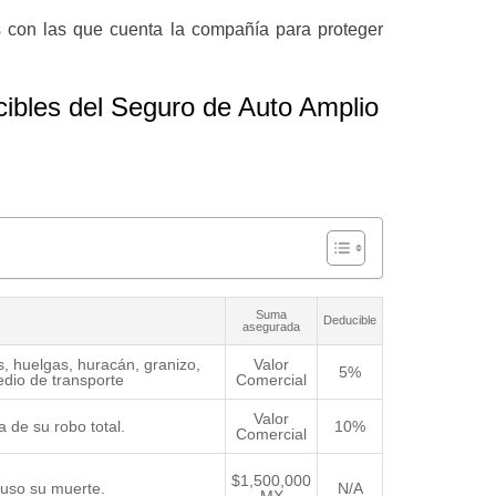
s con las que cuenta la compañía para proteger
ibles del Seguro de Auto Amplio
Suma
Deducible
asegurada
s, huelgas, huracán, granizo,
Valor
5%
edio de transporte
Comercial
Valor
 de su robo total.
10%
Comercial
$1,500,000
luso su muerte.
N/A
MX