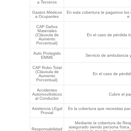
a Terceros
Gastos Médicos
En esta cobertura te pagamos los 
a Ocupantes
e 
CAP Daños
Materiales
(Cláusula de
En el caso de pérdida 
Aumento
Porcentual)
Auto Protegido
Servicio de ambulancia 
EMME
CAP Robo Total
(Cláusula de
En el caso de pérdi
Aumento
Porcentual)
Accidentes
Automovilísticos
Cubre el pa
al Conductor
Asistencia LEgal
Es la cobertura que necesitas par
Provial
Mediante la cobertura de Resp
asegurado siendo persona física,
Responsabilidad
que causen la muerte o menoscabo 