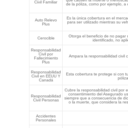
Civil Familiar
de la póliza, como por ejemplo, a 
Es la única cobertura en el merca
Auto Relevo
para ser utilizado mientras su veh
Plus
Otorga el beneficio de no pagar n
Cerocible
identificado, no ap
Responsabilidad
Civil por
Ampara la responsabilidad civil
Fallecimiento
Plus
Responsabilidad
Esta cobertura te protege si con
Civil en EEUU Y
póliz
Canadá
Cubre la responsabilidad civil por 
consentimiento del Asegurado use
Responsabilidad
siempre que a consecuencia de dic
Civil Personas
o la muerte, que considera la res
Accidentes
Personales