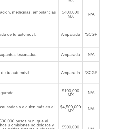
zación, medicinas, ambulancias
$400,000
N/A
MX
ada de tu automóvil.
Amparada
*SCGP
cupantes lesionados.
Amparada
N/A
de tu automóvil.
Amparada
*SCGP
$100,000
egurado.
N/A
MX
s causadas a alguien más en el
$4,500,000
N/A
MX
$500,000 pesos m.n. que el
chos u omisiones no dolosos y
$500,000
 ocurridos durante la vigencia
N/A