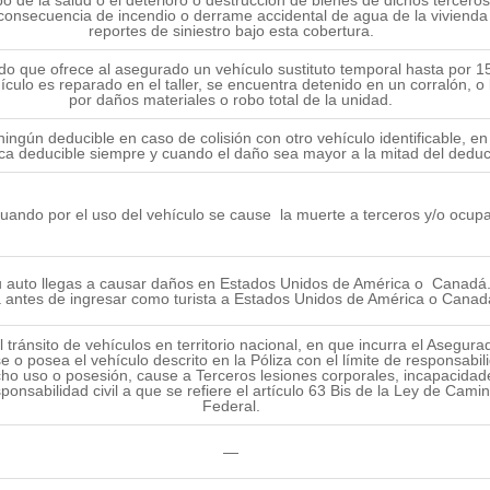
consecuencia de incendio o derrame accidental de agua de la vivienda d
reportes de siniestro bajo esta cobertura.
do que ofrece al asegurado un vehículo sustituto temporal hasta por 1
ículo es reparado en el taller, se encuentra detenido en un corralón, o 
por daños materiales o robo total de la unidad.
ingún deducible en caso de colisión con otro vehículo identificable, en
lica deducible siempre y cuando el daño sea mayor a la mitad del deduc
 cuando por el uso del vehículo se cause la muerte a terceros y/o ocup
 tu auto llegas a causar daños en Estados Unidos de América o Canadá
a antes de ingresar como turista a Estados Unidos de América o Canad
el tránsito de vehículos en territorio nacional, en que incurra el Asegu
 o posea el vehículo descrito en la Póliza con el límite de responsabil
ho uso o posesión, cause a Terceros lesiones corporales, incapacida
ponsabilidad civil a que se refiere el artículo 63 Bis de la Ley de Cam
Federal.
—