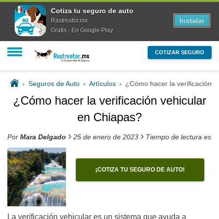
Cotiza tu seguro de auto
Instalar
Rastreator.mx
Gratis - En Google Play
COTIZAR SEGURO
›
Seguros de Auto
›
Artículos
›
¿Cómo hacer la verificación v
¿Cómo hacer la verificación vehicular
en Chiapas?
›
›
Por
Mara Delgado
25 de enero de 2023
Tiempo de lectura esti
¡COTIZA TU SEGURO DE AUTO!
La verificación vehicular es un sistema que ayuda a