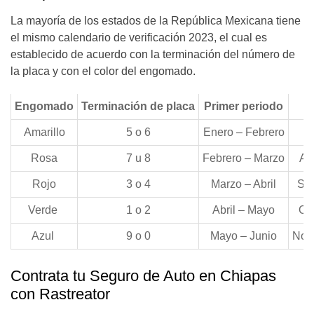
La mayoría de los estados de la República Mexicana tiene
el mismo calendario de verificación 2023, el cual es
establecido de acuerdo con la terminación del número de
la placa y con el color del engomado.
Engomado
Terminación de placa
Primer periodo
S
Amarillo
5 o 6
Enero – Febrero
Rosa
7 u 8
Febrero – Marzo
Ag
Rojo
3 o 4
Marzo – Abril
Sep
Verde
1 o 2
Abril – Mayo
Oc
Azul
9 o 0
Mayo – Junio
Nov
Contrata tu Seguro de Auto en Chiapas
con Rastreator