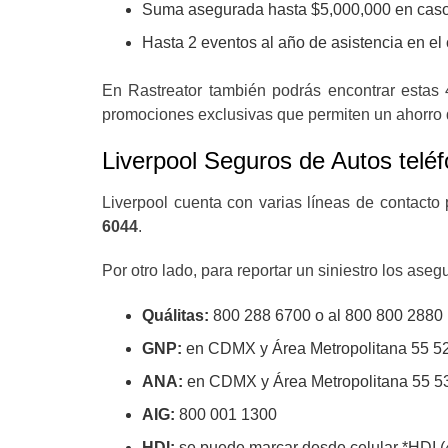
Suma asegurada hasta $5,000,000 en caso d
Hasta 2 eventos al año de asistencia en el
En Rastreator también podrás encontrar estas 
promociones exclusivas que permiten un ahorro d
Liverpool Seguros de Autos telé
Liverpool cuenta con varias líneas de contacto
6044
.
Por otro lado, para reportar un siniestro los as
Quálitas:
800 288 6700 o al 800 800 2880
GNP:
en CDMX y Área Metropolitana 55 5227
ANA:
en CDMX y Área Metropolitana 55 5322
AIG:
800 001 1300
HDI:
se puede marcar desde celular *HDI (