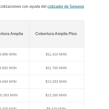
 cotizaciones con ayuda del
cotizador de Seguros
rtura Amplia
Cobertura Amplia Plus
9,886 MXN
$11,410 MXN
9,692 MXN
$11,765 MXN
9,694 MXN
$13,283 MXN
10,283 MXN
$13,260 MXN
8,333 MXN
$9,470 MXN