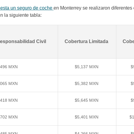
uesta un seguro de coche
en Monterrey se realizaron diferentes
n la siguiente tabla:
esponsabilidad Civil
Cobertura Limitada
Cobe
,496 MXN
$5,137 MXN
$
,065 MXN
$5,382 MXN
$
,418 MXN
$5,645 MXN
$
,702 MXN
$5,401 MXN
$
,485 MXN
$4,266 MXN
$