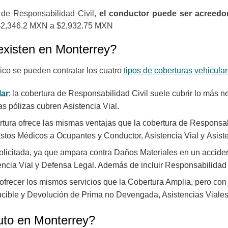
 de Responsabilidad Civil,
el conductor puede ser acreedo
e $2,346.2 MXN a $2,932.75 MXN
 existen en Monterrey?
xico
se pueden contratar los cuatro
tipos de
coberturas vehicula
lar
: la cobertura de Responsabilidad Civil suele cubrir lo más n
s pólizas cubren Asistencia Vial.
rtura ofrece las mismas ventajas que la cobertura de Responsa
astos Médicos a Ocupantes y Conductor, Asistencia Vial y Asist
olicitada, ya que ampara contra Daños Materiales en un accident
tencia Vial y Defensa Legal. Además de incluir Responsabilid
 ofrecer los mismos servicios que la Cobertura Amplia, pero con
ble y Devolución de Prima no Devengada, Asistencias Viales Ili
uto en Monterrey?