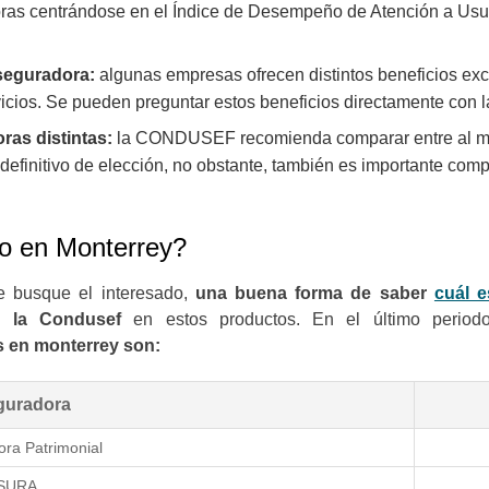
ras centrándose en el Índice de Desempeño de Atención a Usua
aseguradora:
algunas empresas ofrecen distintos beneficios exc
vicios. Se pueden preguntar estos beneficios directamente con
ras distintas:
la CONDUSEF recomienda comparar entre al men
 definitivo de elección, no obstante, también es importante co
uto en Monterrey?
e busque el interesado,
una buena forma de saber
cuál 
a la Condusef
en estos productos. En el último period
s en monterrey son:
guradora
ra Patrimonial
SURA