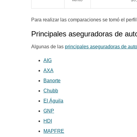
Para realizar las comparaciones se tomó el perf
Principales aseguradoras de au
Algunas de las
principales aseguradoras de aut
AIG
AXA
Banorte
Chubb
El Águila
GNP
HDI
MAPFRE