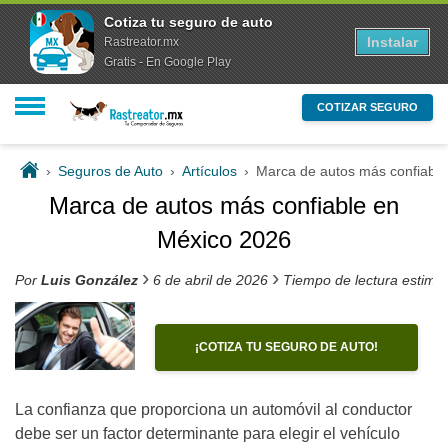
Cotiza tu seguro de auto
Instalar
Rastreator.mx
Gratis - En Google Play
COTIZAR SEGURO
›
Seguros de Auto
›
Artículos
›
Marca de autos más confiabl
Marca de autos más confiable en
México 2026
›
›
Por
Luis González
6 de abril de 2026
Tiempo de lectura estima
¡COTIZA TU SEGURO DE AUTO!
La confianza que proporciona un automóvil al conductor
debe ser un factor determinante para elegir el vehículo