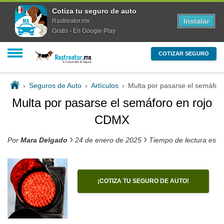
Cotiza tu seguro de auto
Instalar
Rastreator.mx
Gratis - En Google Play
COTIZAR SEGURO
›
Seguros de Auto
›
Artículos
›
Multa por pasarse el semáfor
Multa por pasarse el semáforo en rojo
CDMX
›
›
Por
Mara Delgado
24 de enero de 2025
Tiempo de lectura esti
¡COTIZA TU SEGURO DE AUTO!