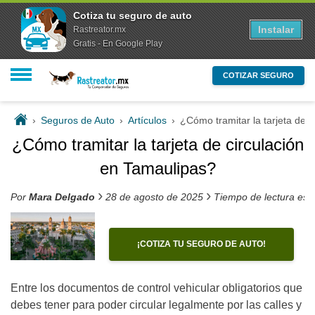
Cotiza tu seguro de auto
Instalar
Rastreator.mx
Gratis - En Google Play
COTIZAR SEGURO
›
Seguros de Auto
›
Artículos
›
¿Cómo tramitar la tarjeta de 
¿Cómo tramitar la tarjeta de circulación
en Tamaulipas?
›
›
Por
Mara Delgado
28 de agosto de 2025
Tiempo de lectura est
¡COTIZA TU SEGURO DE AUTO!
Entre los documentos de control vehicular obligatorios que
debes tener para poder circular legalmente por las calles y