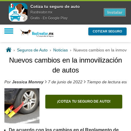
Cotiza tu seguro de auto
Instalar
Rastreator.mx
Gratis - En Google Play
COTIZAR SEGURO
›
Seguros de Auto
›
Noticias
›
Nuevos cambios en la inmovili
Nuevos cambios en la inmovilización
de autos
›
›
Por
Jessica Monroy
7 de junio de 2022
Tiempo de lectura esti
¡COTIZA TU SEGURO DE AUTO!
De acuerdo con los cambios en el Reglamento de