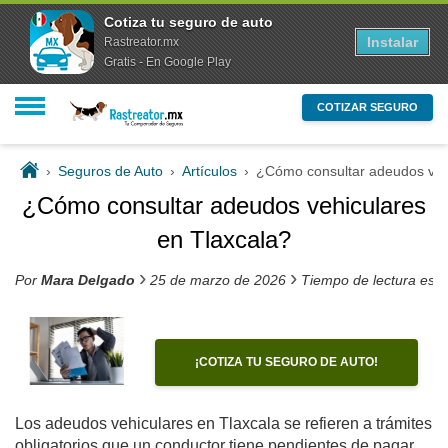
Cotiza tu seguro de auto
Instalar
Rastreator.mx
Gratis - En Google Play
COTIZAR SEGURO
›
Seguros de Auto
›
Artículos
›
¿Cómo consultar adeudos vehi
¿Cómo consultar adeudos vehiculares
en Tlaxcala?
›
›
Por
Mara Delgado
25 de marzo de 2026
Tiempo de lectura est
¡COTIZA TU SEGURO DE AUTO!
Los adeudos vehiculares en Tlaxcala se refieren a trámites
obligatorios que un conductor tiene pendientes de pagar,