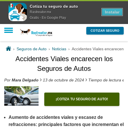
Cotiza tu seguro de auto
Instalar
Rastreator.mx
Gratis - En Google Play
COTIZAR SEGURO
›
Seguros de Auto
›
Noticias
›
Accidentes Viales encarecen l
Accidentes Viales encarecen los
Seguros de Autos
›
›
Por
Mara Delgado
13 de octubre de 2024
Tiempo de lectura es
¡COTIZA TU SEGURO DE AUTO!
Aumento de accidentes viales y escasez de
refracciones: principales factores que incrementan el