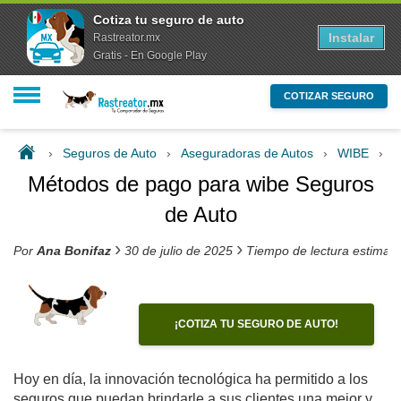
Cotiza tu seguro de auto
Instalar
Rastreator.mx
Gratis - En Google Play
COTIZAR SEGURO
›
Seguros de Auto
›
Aseguradoras de Autos
›
WIBE
›
M
Métodos de pago para wibe Seguros
de Auto
›
›
Por
Ana Bonifaz
30 de julio de 2025
Tiempo de lectura estimad
¡COTIZA TU SEGURO DE AUTO!
Hoy en día, la innovación tecnológica ha permitido a los
seguros que puedan brindarle a sus clientes una mejor y