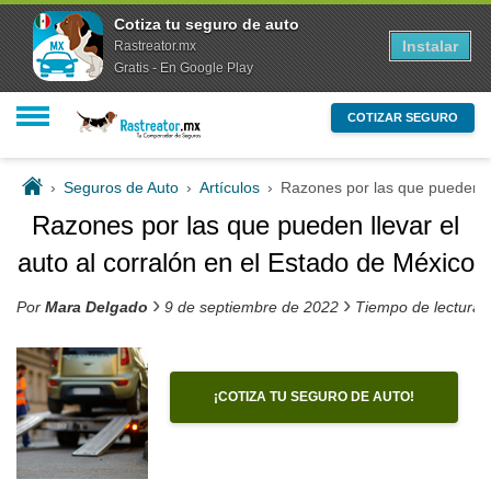
Cotiza tu seguro de auto
Instalar
Rastreator.mx
Gratis - En Google Play
COTIZAR SEGURO
›
Seguros de Auto
›
Artículos
›
Razones por las que pueden ll
Razones por las que pueden llevar el
auto al corralón en el Estado de México
›
›
Por
Mara Delgado
9 de septiembre de 2022
Tiempo de lectura 
¡COTIZA TU SEGURO DE AUTO!