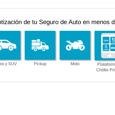
otización de tu Seguro de Auto en menos d
os y SUV
Pickup
Moto
Plataform
Chófer Pr