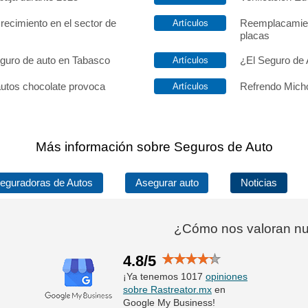
recimiento en el sector de
Reemplacamien
placas
eguro de auto en Tabasco
¿El Seguro de 
autos chocolate provoca
Refrendo Micho
Más información sobre Seguros de Auto
eguradoras de Autos
Asegurar auto
Noticias
¿Cómo nos valoran nue
4.8/5
¡Ya tenemos 1017
opiniones
sobre Rastreator.mx
en
Google My Business!