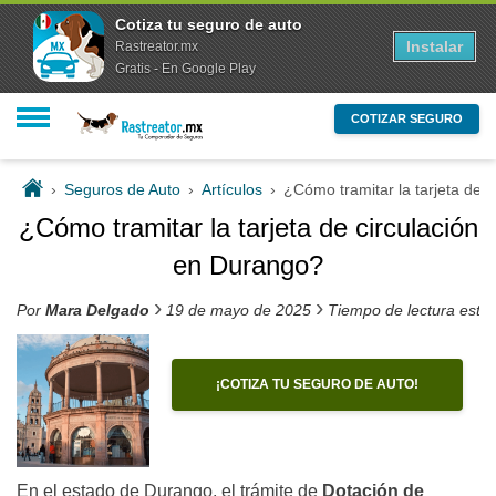
Cotiza tu seguro de auto
Instalar
Rastreator.mx
Gratis - En Google Play
COTIZAR SEGURO
›
Seguros de Auto
›
Artículos
›
¿Cómo tramitar la tarjeta de 
¿Cómo tramitar la tarjeta de circulación
en Durango?
›
›
Por
Mara Delgado
19 de mayo de 2025
Tiempo de lectura esti
¡COTIZA TU SEGURO DE AUTO!
En el estado de Durango, el trámite de
Dotación de