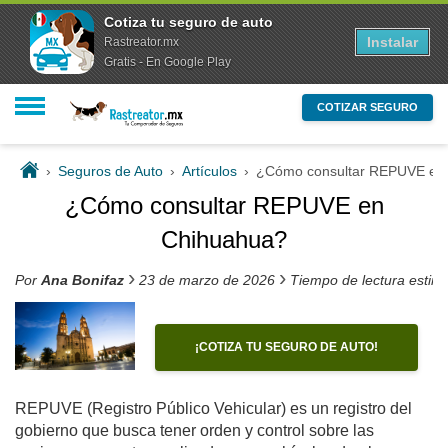
Cotiza tu seguro de auto
Instalar
Rastreator.mx
Gratis - En Google Play
COTIZAR SEGURO
›
Seguros de Auto
›
Artículos
›
¿Cómo consultar REPUVE en
¿Cómo consultar REPUVE en
Chihuahua?
›
›
Por
Ana Bonifaz
23 de marzo de 2026
Tiempo de lectura estim
¡COTIZA TU SEGURO DE AUTO!
REPUVE
(Registro Público Vehicular) es un registro del
gobierno que busca tener orden y control sobre las