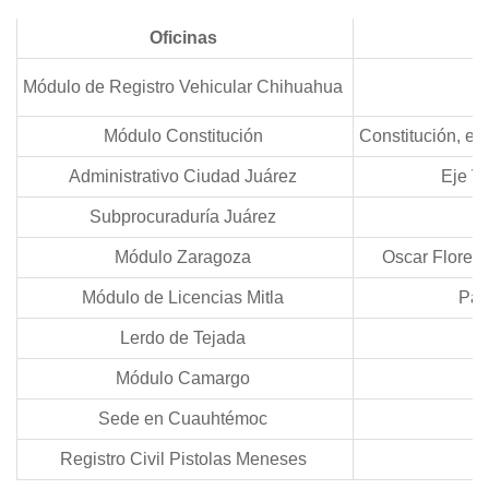
Oficinas
Módulo de Registro Vehicular Chihuahua
Módulo Constitución
Constitución, e
Administrativo Ciudad Juárez
Eje Vi
Subprocuraduría Juárez
Módulo Zaragoza
Oscar Flores,
Módulo de Licencias Mitla
Pala
Lerdo de Tejada
S
Módulo Camargo
J
Sede en Cuauhtémoc
Registro Civil Pistolas Meneses