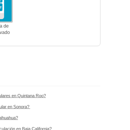
a de
ivado
ulares en Quintana Roo?
ular en Sonora?
hihuahua?
culación en Baja California?