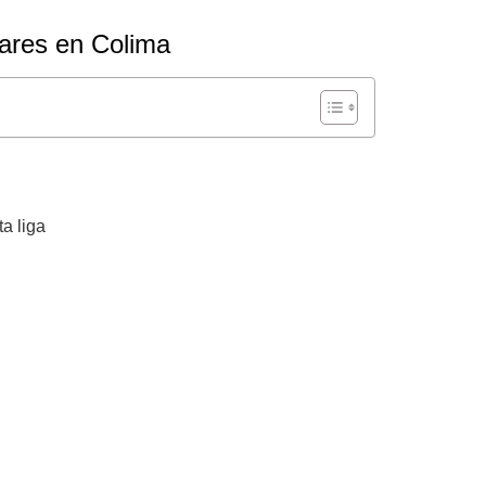
lares en Colima
a liga