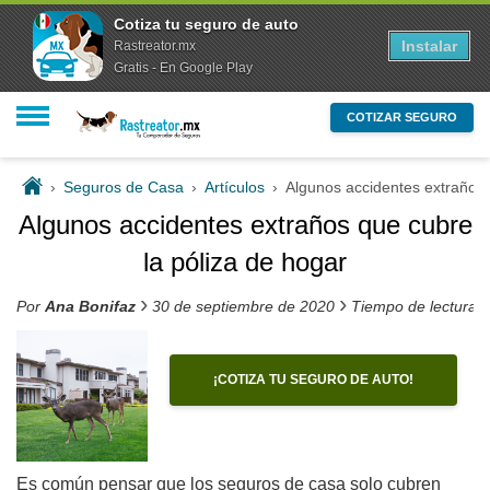
Cotiza tu seguro de auto
Instalar
Rastreator.mx
Gratis - En Google Play
COTIZAR SEGURO
›
Seguros de Casa
›
Artículos
›
Algunos accidentes extraños 
Algunos accidentes extraños que cubre
la póliza de hogar
›
›
Por
Ana Bonifaz
30 de septiembre de 2020
Tiempo de lectura 
¡COTIZA TU SEGURO DE AUTO!
Es común pensar que los seguros de casa solo cubren